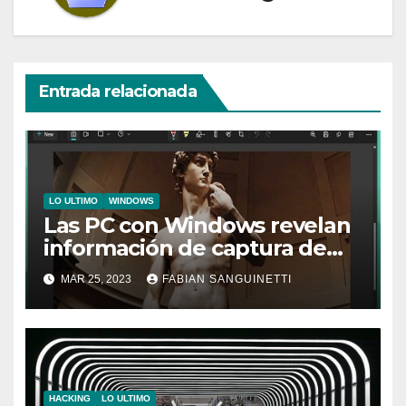
Entrada relacionada
LO ULTIMO
WINDOWS
Las PC con Windows revelan
información de captura de
pantalla oculta de
MAR 25, 2023
FABIAN SANGUINETTI
‘Acropalypse’, pero se acerca
una solución rápida
HACKING
LO ULTIMO