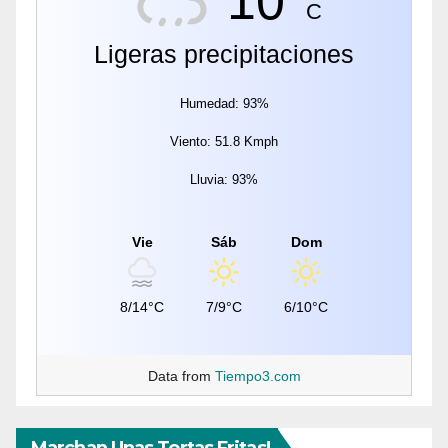
10°
C
Ligeras precipitaciones
Humedad: 93%
Viento: 51.8 Kmph
Lluvia: 93%
Vie
Sáb
Dom
8/14°C
7/9°C
6/10°C
Data from
Tiempo3.com
Marchan Unas Tortas Fritas!