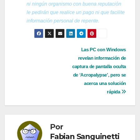
ni ningún organismo con buena reputación
le pedirán que realice un pago ni que facilite
información personal de repente.
Navegación
Las PC con Windows
revelan información de
de
captura de pantalla oculta
entradas
de ‘Acropalypse’, pero se
acerca una solución
rápida
Por
Fabian Sanguinetti