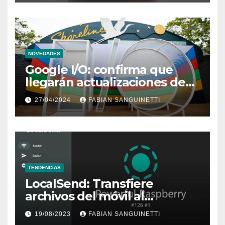
NOVEDADES
Google I/O: confirma que
llegarán actualizaciones de
Wear OS 5 y Android TV
27/04/2024
FABIAN SANGUINETTI
TENDENCIAS
LocalSend: Transfiere
archivos del móvil al
ordenador, y viceversa
19/08/2023
FABIAN SANGUINETTI