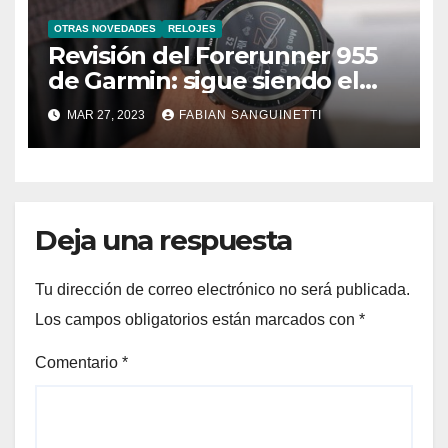
OTRAS NOVEDADES
RELOJES
Revisión del Forerunner 955
de Garmin: sigue siendo el
rey para corredores y ciclistas
MAR 27, 2023
FABIAN SANGUINETTI
Deja una respuesta
Tu dirección de correo electrónico no será publicada.
Los campos obligatorios están marcados con
*
Comentario
*