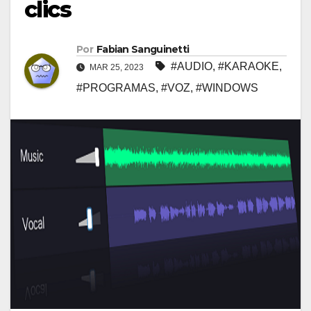
clics
Por
Fabian Sanguinetti
#AUDIO
,
#KARAOKE
,
MAR 25, 2023
#PROGRAMAS
,
#VOZ
,
#WINDOWS