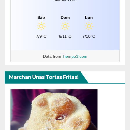
Sáb
Dom
Lun
7/9°C
6/11°C
7/10°C
Data from
Tiempo3.com
Marchan Unas Tortas Fritas!