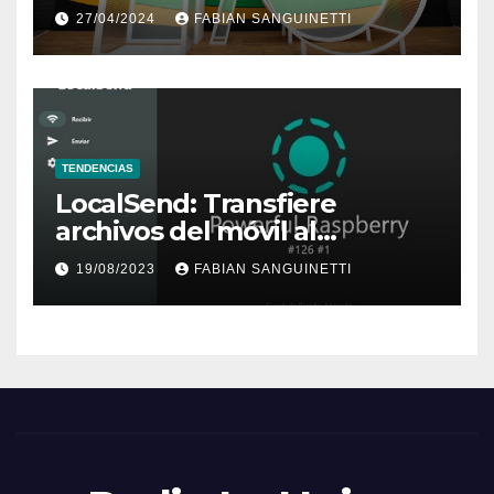
Wear OS 5 y Android TV
27/04/2024
FABIAN SANGUINETTI
TENDENCIAS
LocalSend: Transfiere
archivos del móvil al
ordenador, y viceversa
19/08/2023
FABIAN SANGUINETTI