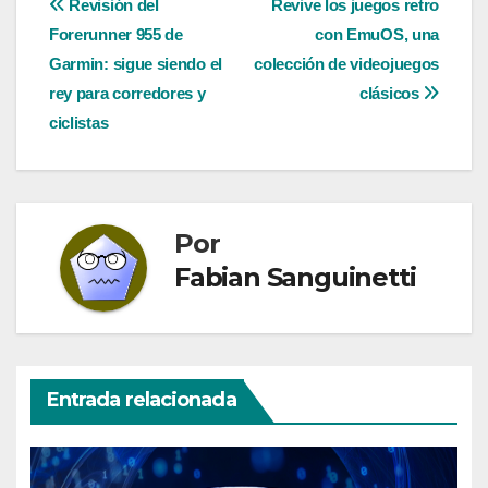
Navegación
Revisión del
Revive los juegos retro
Forerunner 955 de
con EmuOS, una
de
Garmin: sigue siendo el
colección de videojuegos
entradas
rey para corredores y
clásicos
ciclistas
Por
Fabian Sanguinetti
Entrada relacionada