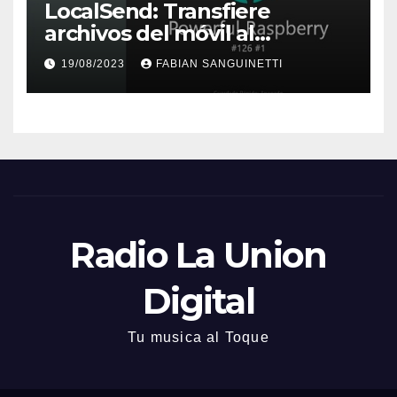
LocalSend: Transfiere
archivos del móvil al
ordenador, y viceversa
19/08/2023
FABIAN SANGUINETTI
Radio La Union
Digital
Tu musica al Toque