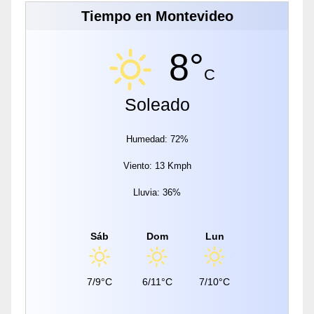
Tiempo en Montevideo
8°
C
Soleado
Humedad: 72%
Viento: 13 Kmph
Lluvia: 36%
Sáb
Dom
Lun
7/9°C
6/11°C
7/10°C