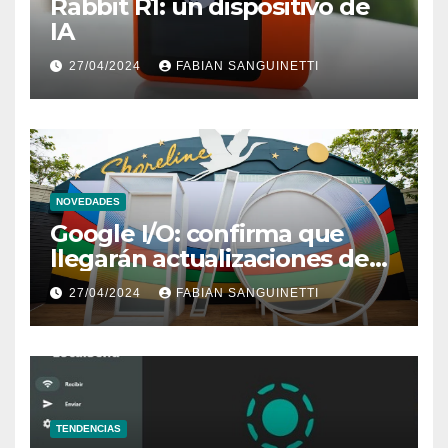
Rabbit R1: un dispositivo de
IA
27/04/2024
FABIAN SANGUINETTI
NOVEDADES
Google I/O: confirma que
llegarán actualizaciones de
Wear OS 5 y Android TV
27/04/2024
FABIAN SANGUINETTI
TENDENCIAS