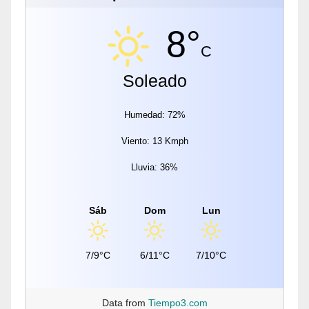
8°
C
Soleado
Humedad: 72%
Viento: 13 Kmph
Lluvia: 36%
Sáb
Dom
Lun
7/9°C
6/11°C
7/10°C
Data from
Tiempo3.com