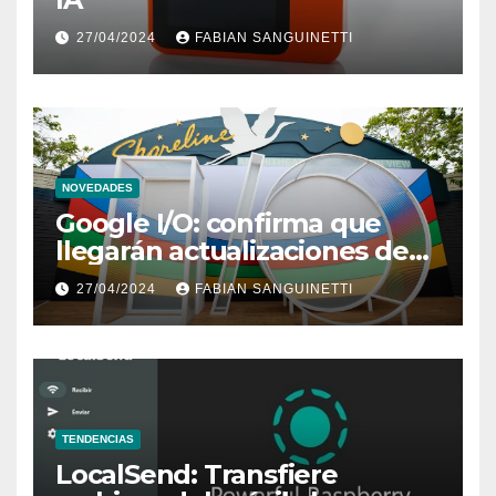
27/04/2024
FABIAN SANGUINETTI
NOVEDADES
Google I/O: confirma que
llegarán actualizaciones de
Wear OS 5 y Android TV
27/04/2024
FABIAN SANGUINETTI
TENDENCIAS
LocalSend: Transfiere