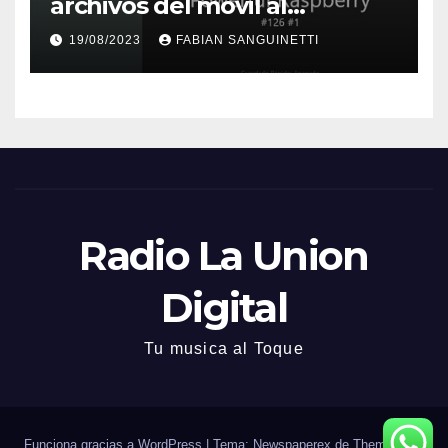
archivos del móvil al
ordenador, y viceversa
19/08/2023
FABIAN SANGUINETTI
Radio La Union
Digital
Tu musica al Toque
Funciona gracias a WordPress
|
Tema: Newspaperex de
Themeansar